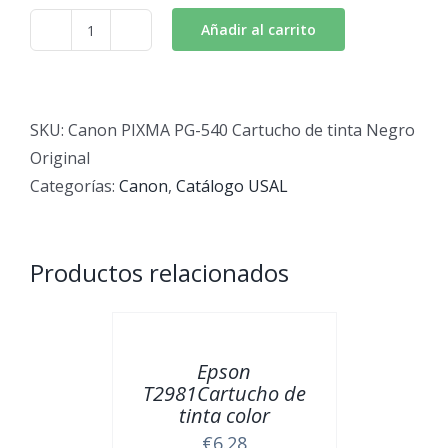
Añadir al carrito
Canon
PIXMA
PG-
540
SKU:
Canon PIXMA PG-540 Cartucho de tinta Negro
Cartucho
Original
de
Categorías:
Canon
,
Catálogo USAL
tinta
Negro
Original
Productos relacionados
cantidad
Epson
T2981Cartucho de
tinta color
€
6.28