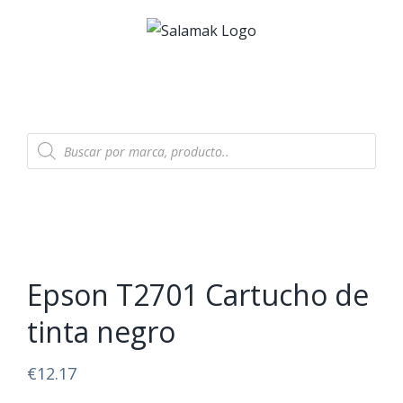
Skip
to
content
Products
search
Epson T2701 Cartucho de
tinta negro
€
12.17