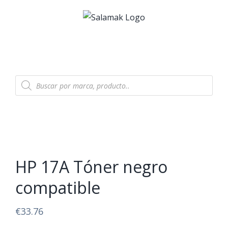
Skip
to
content
Products
search
HP 17A Tóner negro
compatible
€
33.76