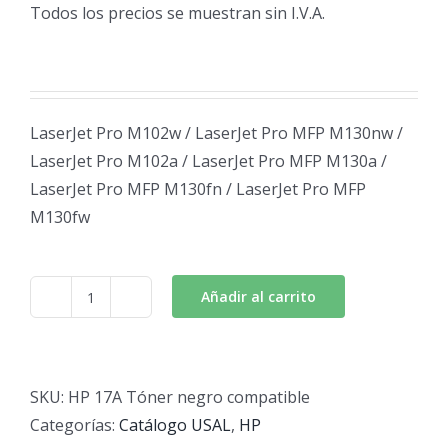
Todos los precios se muestran sin I.V.A.
LaserJet Pro M102w / LaserJet Pro MFP M130nw /
LaserJet Pro M102a / LaserJet Pro MFP M130a /
LaserJet Pro MFP M130fn / LaserJet Pro MFP
M130fw
Añadir al carrito
HP
17A
Tóner
negro
SKU:
HP 17A Tóner negro compatible
compatible
Categorías:
Catálogo USAL
,
HP