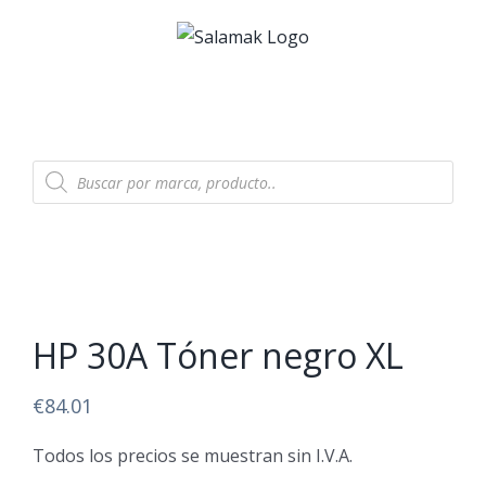
Skip
to
content
Products
search
HP 30A Tóner negro XL
€
84.01
Todos los precios se muestran sin I.V.A.