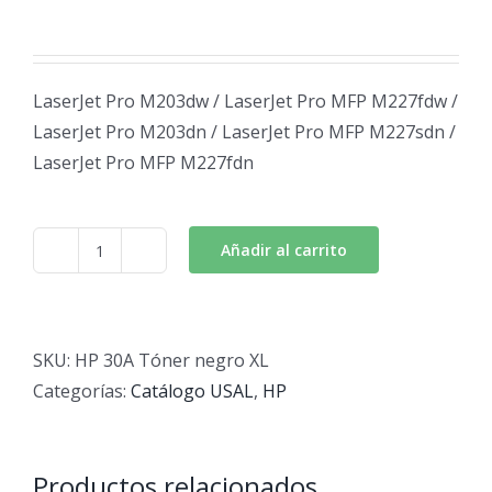
LaserJet Pro M203dw / LaserJet Pro MFP M227fdw /
LaserJet Pro M203dn / LaserJet Pro MFP M227sdn /
LaserJet Pro MFP M227fdn
Añadir al carrito
HP
30A
Tóner
negro
SKU:
HP 30A Tóner negro XL
XL
Categorías:
Catálogo USAL
,
HP
cantidad
Productos relacionados