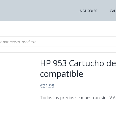
search
A.M. 03/20
Cat
HP 953 Cartucho de 
compatible
€
21.98
Todos los precios se muestran sin I.V.A