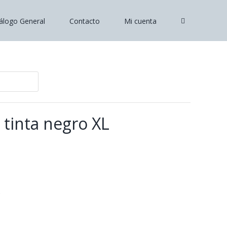
álogo General
Contacto
Mi cuenta
tinta negro XL
.