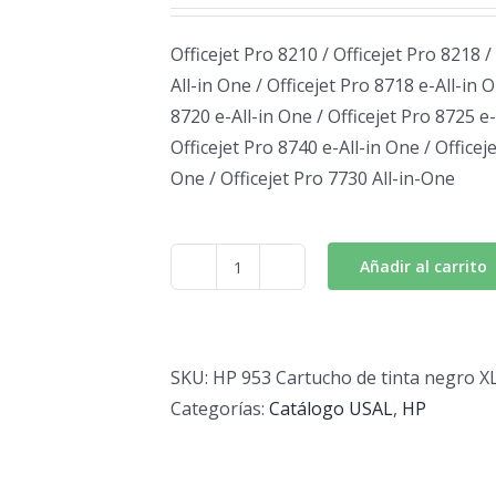
Officejet Pro 8210 / Officejet Pro 8218 /
All-in One / Officejet Pro 8718 e-All-in O
8720 e-All-in One / Officejet Pro 8725 e-
Officejet Pro 8740 e-All-in One / Officej
One / Officejet Pro 7730 All-in-One
Añadir al carrito
HP
953
Cartucho
de
SKU:
HP 953 Cartucho de tinta negro X
tinta
Categorías:
Catálogo USAL
,
HP
negro
XL